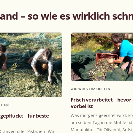
and – so wie es wirklich sch
03
WIE WIR VERARBEITEN
Frisch verarbeitet – bevor
EITEN
vorbei ist
gepflückt – für beste
Was morgens geerntet wird, 
am selben Tag in die Mühle ode
Manufaktur. Ob Olivenöl, Aufst
Orangen oder Pistazien: Wir