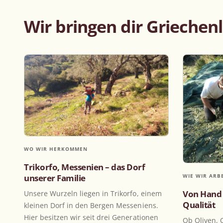
Wir bringen dir Griechenl
01
02
Nicht entgrünt
Nicht gewachst
100% natürliche Farbe
WO WIR HERKOMMEN
Trikorfo, Messenien – das Dorf
WIE WIR ARB
unserer Familie
Von Hand 
Unsere Wurzeln liegen in Trikorfo, einem
Qualität
kleinen Dorf in den Bergen Messeniens.
Hier besitzen wir seit drei Generationen
Ob Oliven, 