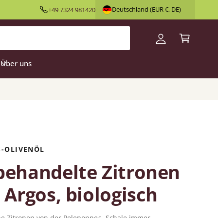
ar
Deutschland (EUR €, DE)
+49 7324 981420
n
e
l
n
o
k
g
o
Über uns
g
r
e
b
n
S-OLIVENÖL
ehandelte Zitronen
 Argos, biologisch
he Zitronen von der Peleponnes. Schale immer