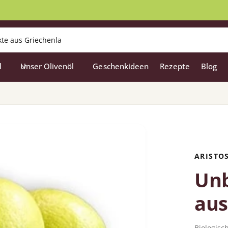
l
Unser Olivenöl
Geschenkideen
Rezepte
Blog
ARISTO
Unb
aus
Biologisc