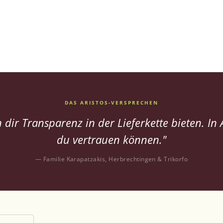
e
t
h
o
d
e
n
DAS ARISTOS-VERSPRECHEN
dir Transparenz in der Lieferkette bieten. In 
du vertrauen können."
— Familie Karapatzakis, Herbrechtingen & Trikorfo