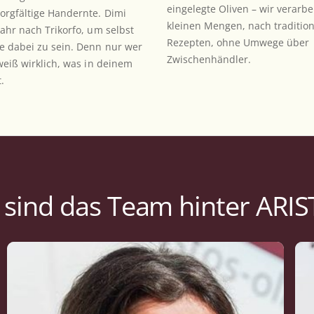
eingelegte Oliven – wir verarbei
sorgfältige Handernte. Dimi
kleinen Mengen, nach tradition
Jahr nach Trikorfo, um selbst
Rezepten, ohne Umwege über
te dabei zu sein. Denn nur wer
Zwischenhändler.
 weiß wirklich, was in deinem
.
 sind das Team hinter ARI