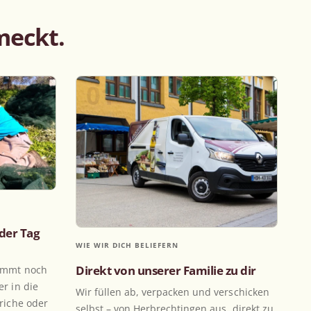
meckt.
01
 der Tag
WIE WIR DICH BELIEFERN
Direkt von unserer Familie zu dir
kommt noch
r in die
Wir füllen ab, verpacken und verschicken
riche oder
selbst – von Herbrechtingen aus, direkt zu