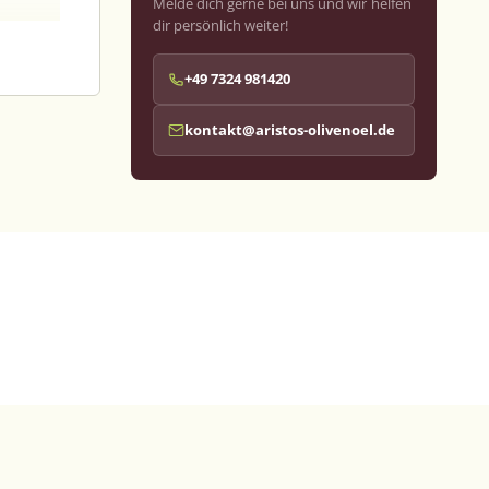
Melde dich gerne bei uns und wir helfen
dir persönlich weiter!
lte
+49 7324 981420
ronat
kontakt@aristos-olivenoel.de