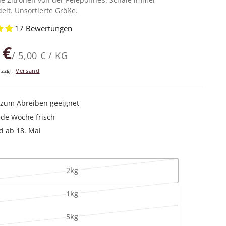
lt. Unsortierte Größe.
17 Bewertungen
 €
S
5,00 €
/
KG
T
P
 zzgl.
Versand
Ü
R
C
O
K
 zum Abreiben geeignet
P
ede Woche frisch
R
E
d ab 18. Mai
I
S
V
2kg
a
V
1kg
r
a
i
V
5kg
r
a