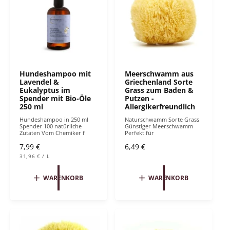
r
i
e
s
i
s
Hundeshampoo mit
Meerschwamm aus
Lavendel &
Griechenland Sorte
Eukalyptus im
Grass zum Baden &
Spender mit Bio-Öle
Putzen -
250 ml
Allergikerfreundlich
Hundeshampoo in 250 ml
Naturschwamm Sorte Grass
Spender 100 natürliche
Günstiger Meerschwamm
Zutaten Vom Chemiker f
Perfekt für
N
7,99 €
N
6,49 €
S
o
o
31,96 €
/
L
T
P
r
r
Ü
R
C
O
m
m
WARENKORB
WARENKORB
K
P
a
a
R
l
l
E
I
e
e
S
r
r
P
P