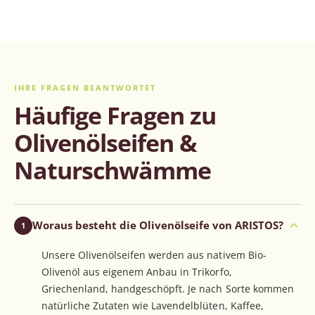
e
S
r
P
r
e
i
s
IHRE FRAGEN BEANTWORTET
Häufige Fragen zu
Olivenölseifen &
Naturschwämme
Woraus besteht die Olivenölseife von ARISTOS?
1
Unsere Olivenölseifen werden aus nativem Bio-
Olivenöl aus eigenem Anbau in Trikorfo,
Griechenland, handgeschöpft. Je nach Sorte kommen
natürliche Zutaten wie Lavendelblüten, Kaffee,