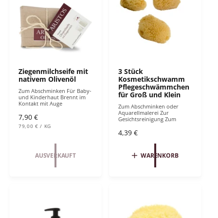
e
s
i
s
Ziegenmilchseife mit
3 Stück
nativem Olivenöl
Kosmetikschwamm
Pflegeschwämmchen
Zum Abschminken Für Baby-
für Groß und Klein
und Kinderhaut Brennt im
Kontakt mit Auge
Zum Abschminken oder
Aquarellmalerei Zur
N
7,90 €
Gesichtsreinigung Zum
S
o
79,00 €
/
KG
T
P
N
4,39 €
r
Ü
R
o
C
O
m
K
r
AUSVERKAUFT
WARENKORB
P
a
R
m
l
E
a
I
e
S
l
r
e
P
r
r
P
e