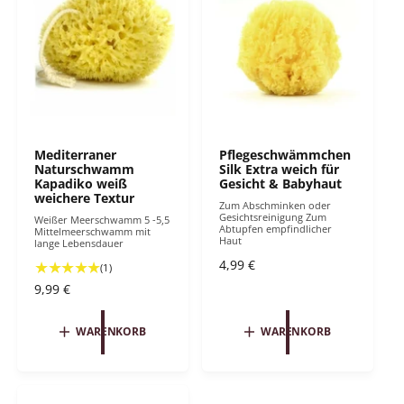
r
r
e
e
i
i
s
s
Mediterraner
Pflegeschwämmchen
Naturschwamm
Silk Extra weich für
Kapadiko weiß
Gesicht & Babyhaut
weichere Textur
Zum Abschminken oder
Gesichtsreinigung Zum
Weißer Meerschwamm 5 -5,5
Abtupfen empfindlicher
Mittelmeerschwamm mit
Haut
lange Lebensdauer
N
4,99 €
1
(1)
o
B
N
9,99 €
r
e
o
m
w
r
WARENKORB
WARENKORB
e
a
m
r
l
a
t
e
ANGENEHME ANWENDUNG MIT NATURSCHWAMM GRASS
l
u
r
e
n