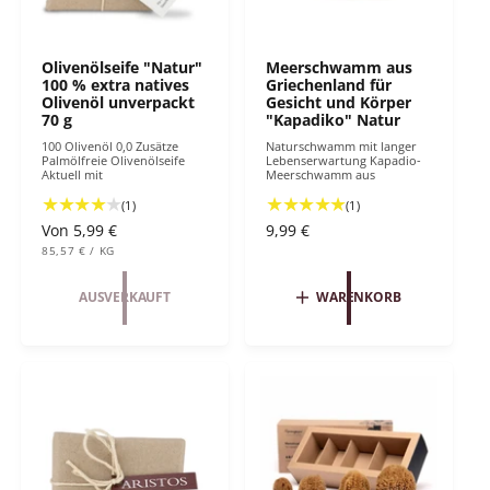
Olivenölseife "Natur"
Meerschwamm aus
100 % extra natives
Griechenland für
Olivenöl unverpackt
Gesicht und Körper
70 g
"Kapadiko" Natur
100 Olivenöl 0,0 Zusätze
Naturschwamm mit langer
Palmölfreie Olivenölseife
Lebenserwartung Kapadio-
Aktuell mit
Meerschwamm aus
1
1
(1)
(1)
B
B
N
Von 5,99 €
N
9,99 €
e
e
S
o
o
85,57 €
/
KG
T
P
w
w
r
r
Ü
R
e
e
C
O
m
m
AUSVERKAUFT
WARENKORB
K
r
r
P
a
a
t
t
R
l
l
E
u
u
CHEMIEFREI - NACHHALTIG - WI
I
e
e
S
n
n
r
r
g
g
P
P
e
e
r
r
n
n
e
e
i
i
i
i
n
n