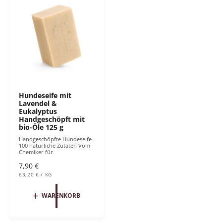
P
r
g
r
P
e
e
r
n
i
e
i
s
i
n
s
s
g
e
s
a
Hundeseife mit
Lavendel &
m
Eukalyptus
t
Handgeschöpft mit
bio-Öle 125 g
Handgeschöpfte Hundeseife
100 natürliche Zutaten Vom
Chemiker für
N
7,90 €
S
o
63,20 €
/
KG
T
P
r
Ü
R
C
O
m
WARENKORB
K
P
a
R
l
E
I