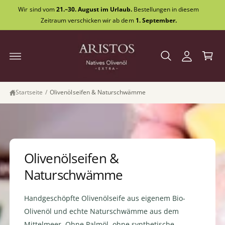
E
W
U
Wir sind vom
21.–30. August im Urlaub.
Bestellungen in diesem
M
i
a
I
Zeitraum verschicken wir ab dem
1. September.
N
n
r
H
A
l
e
L
o
n
T
g
k
g
o
Startseite
/
Olivenölseifen & Naturschwämme
e
r
n
b
Olivenölseifen &
Naturschwämme
Handgeschöpfte Olivenölseife aus eigenem Bio-
Olivenöl und echte Naturschwämme aus dem
Mittelmeer. Ohne Palmöl, ohne synthetische