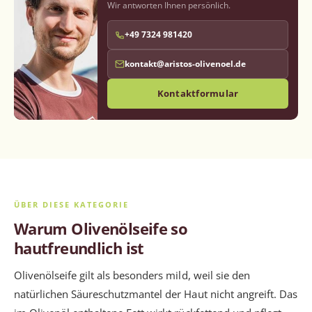
Wir antworten Ihnen persönlich.
sind frei von synthetischen Zusätzen und besonders
schonend für empfindliche Hundehaut.
+49 7324 981420
kontakt@aristos-olivenoel.de
Kontaktformular
ÜBER DIESE KATEGORIE
Warum Olivenölseife so
hautfreundlich ist
Olivenölseife gilt als besonders mild, weil sie den
natürlichen Säureschutzmantel der Haut nicht angreift. Das